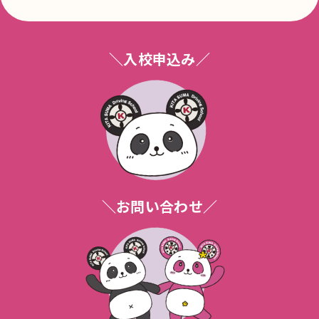
MT車とAT車の違いは？
Q.
休校日：金曜日
簡単にいうと、二輪車はギアというものを
A.
※令和６年６月より４月・６月・７月・９
変速させて走行します。この変速を手
月・１０月・11月は
＼入校申込み／
（足）動で行うのがMT車、機械が自動で
第２・第４木曜日も休校日となります。
行うのがAT車になります。一般にスクータ
ーと呼ばれるものはAT車です。
ローンなどの入校前問い合わせやお手続き
は、営業終了時間の一時間前までにお願い
小柄な体格ですが大丈夫ですか？
Q.
します。
ほとんどの方は大丈夫だと思いますが、シ
A.
教習料金は現金払いのみですか？
Q.
ートをまたいでつま先で立つことができれ
ば大丈夫です。不安な方は一度シートをま
教習料金のお支払い方法は現金・クレジッ
A.
たいでいただいて決めていただければいい
トカード（一括）・ローンがあります。現
と思います。
＼お問い合わせ／
金・カード払いは入校当日まで、ローンは
審査が入校３日前までに ご来校、お手続き
運動音痴なのですごく不安なんですが？
Q.
が必要です。詳しくはお問い合わせ下さ
い。
正直、二輪の運転と運動音痴はあまり関係
A.
がありません。プロの指導員がお教えしま
MT車とAT車の違いは？
Q.
すので、コツをつかんでしまえばすぐに慣
れると思います。不安な方はなんでも指導
簡単にいうと、車はギアというものを変速
A.
員に聞いてください。また、安心プランも