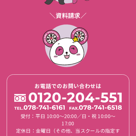
させて走行します。この変速を手（足）動
ありますのでお問い合わせ下さい。
で行うのがMT車、機械が自動で行うのが
＼資料請求／
AT車になります。
ヘルメットなど無いのですが？
Q.
最近はAT車ばっかりと聞きました
貸し出し用のヘルメットのほかに、プロテ
A.
Q.
が・・・？
クターや合羽も無料レンタルしています。
最近の車はほとんどがAT車というのが現状
A.
１５歳ですが入校は出来ますか？
Q.
です。身近にMT車が無ければまず運転する
機会は無いと思います。当スクールの入校
１６才になる２週間前から入校可能です。
A.
者も約８割がAT車限定で入校されていま
※ただし、技能教習のみきわめは１６才に
す。
なってからです。
送迎バスは有料ですか？
Q.
お電話でのお問い合わせは
年齢的なことで悩んでいますが・・・？
Q.
入校後、送迎バスは事前予約制で無料にて
A.
大型二輪免許が教習所で取れるようになっ
A.
ご利用いただけます。
てから、中高年の方々の入校が増えていま
※入校前の手続き時にもお使いいただけま
す。新たな大人の趣味として挑戦されるの
す（事前予約が必要）
受付：平日 10:00〜20:00／日・祝 10:00〜
もいいと思います。不安な方は安心プラン
17:00
があります。
最終の教習後にバスはありますか？
Q.
定休日：金曜日（その他、当スクールの指定す