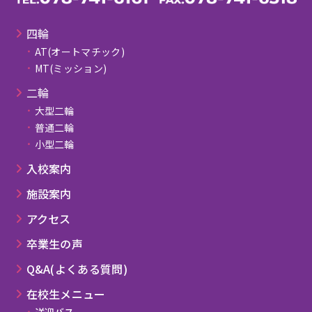
休日（日・祝） 10:00～18:00
に頑張っていきましょう。不安な方には安
心プランがあります。
休校日：金曜日
四輪
※令和６年６月より４月・６月・７月・９
AT(オートマチック)
運動音痴なんですが？
Q.
月・１０月・11月は
MT(ミッション)
第２・第４木曜日も休校日となります。
正直、車の運転は運動音痴とあまり関係あ
A.
⼆輪
りません。自転車に乗った事がない方でも
ローンなどの入校前問い合わせやお手続き
無事に卒業されています。また、安心プラ
大型二輪
は、営業終了時間の一時間前までにお願い
ンもありますのでお問い合わせ下さい。
します。
普通二輪
小型二輪
学校やバイトや部活しながら通えます
割引やキャンペーンなどはありますか？
Q.
Q.
か？
⼊校案内
「ネット割」・・ホームページからのお申
A.
大丈夫です。空いている時間を上手く活用
施設案内
A.
込みで￥1,000-割引になります。
すれば両立は可能です。
「複数割」・・２名以上のお申込みで同時
アクセス
より効率よく進めるサポートコースが各種
入校頂いた方それぞれ(四輪￥10,000/二輪
ありますのでご相談下さい。
￥3,000)割引になります。
卒業⽣の声
いつ頃が空いていますか？
Q.
※その他キャンペーンも不定期に行ってお
Q&A(よくある質問)
ります。
５～７月頃、１０～１１月頃です。特に混
A.
在校⽣メニュー
むのが１２～３月頃です。ただこれはあく
送迎バス