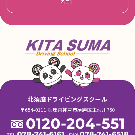
いつ頃が空いていますか？
る日）
Q.
最終教習後の２１：００/平日 １８：０
A.
０/日・祝 発のバスをご利用下さい。
４～１０月頃は比較的空いていますが、あ
A.
くまで目安なので事前にお問い合わせ下さ
バスは何路線出ていますか？
Q.
い。
「須磨線」「三宮・阪急春日野線」「名谷
A.
四輪の免許を持っていますがメリットは
線」「兵庫・長田線」「西鈴蘭台線」「学
Q.
ありますか？
園都市・西神南線」の６路線があります。
※各停留所についてはホームページ内『ス
学科関連は免除になります、その他応急救
A.
クールバス時刻表』のページをご参照くだ
護も免除になりますので料金の割引きがあ
さい。
ります。
仕事終わりにでも通えますか？
Q.
車（二輪等）で通えますか？
Q.
最終教習時間が２０：１０～になりますの
A.
駐車場や駐輪場がありますので大丈夫で
A.
で、ほとんどの社会人の方でも通われてる
北須磨ドライビングスクール
す。
方がいます。
〒654-0111 兵庫県神戸市須磨区車梨川750
営業時間と休校日について教えてくださ
年齢的に大丈夫か迷っています？
Q.
Q.
い。
大丈夫です。会社を定年されてからこられ
A.
平日（月～木・土）10:00～21:00
A.
る方もいます。新たな挑戦だと思って一緒